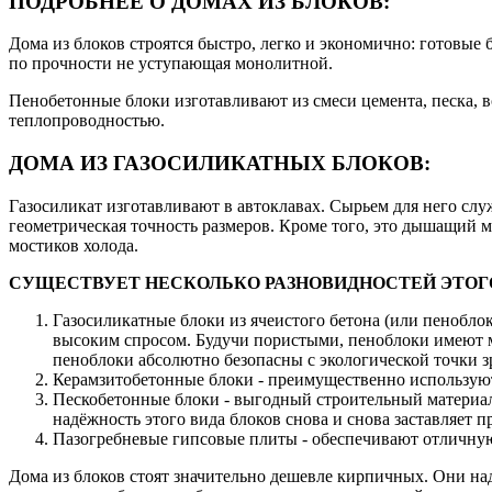
ПОДРОБНЕЕ О ДОМАХ ИЗ БЛОКОВ:
Дома из блоков строятся быстро, легко и экономично: готовые
по прочности не уступающая монолитной.
Пенобетонные блоки изготавливают из смеси цемента, песка, в
теплопроводностью.
ДОМА ИЗ ГАЗОСИЛИКАТНЫХ БЛОКОВ:
Газосиликат изготавливают в автоклавах. Сырьем для него служ
геометрическая точность размеров. Кроме того, это дышащий м
мостиков холода.
СУЩЕСТВУЕТ НЕСКОЛЬКО РАЗНОВИДНОСТЕЙ ЭТОГ
Газосиликатные блоки из ячеистого бетона (или пенобло
высоким спросом. Будучи пористыми, пеноблоки имеют ма
пеноблоки абсолютно безопасны с экологической точки з
Керамзитобетонные блоки - преимущественно используют
Пескобетонные блоки - выгодный строительный материал 
надёжность этого вида блоков снова и снова заставляет 
Пазогребневые гипсовые плиты - обеспечивают отличную
Дома из блоков стоят значительно дешевле кирпичных. Они на