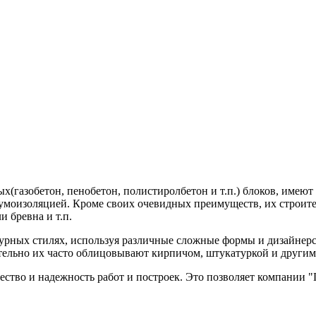
ых(газобетон, пенобетон, полистиролбетон и т.п.) блоков, име
моизоляцией. Кроме своих очевидных преимуществ, их строител
и бревна и т.п.
рных стилях, используя различные сложные формы и дизайнерс
ельно их часто облицовывают кирпичом, штукатуркой и другим
ество и надежность работ и построек. Это позволяет компании 