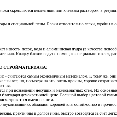
 блоки скрепляются цементным или клеевым раствором, в результ
оды и специальной пены. Блоки относительно легки, удобны в о
ат известь, песок, вода и алюминиевая пудра (в качестве пеноо
атериал. Кладку блоков ведут с помощью специального клея, рас
О СТРОЙМАТЕРИАЛА:
ки) - считаются самым экономичным материалом. К тому же, они
лый вес, но, несмотря на это, очень прочны, хорошо сохраняю
рения.
ся при возведении несущих и межкомнатных стен. Их основные п
благодаря демократичной цене. Большой выбор цветовой гаммы 
присматриваться именно к ним.
 звукоизоляцию, обладают хорошей влагостойкостью и прочност
дежны, практичны и долговечны, быстро возводятся за счет ле